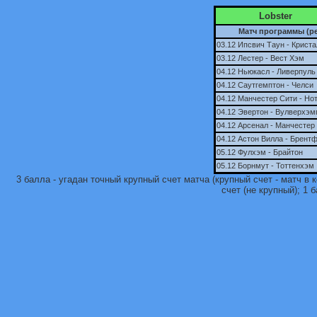
Lobster
Матч программы (ре
03.12 Ипсвич Таун - Крист
03.12 Лестер - Вест Хэм
04.12 Ньюкасл - Ливерпуль
04.12 Саутгемптон - Челси
04.12 Манчестер Сити - Но
04.12 Эвертон - Вулверхэм
04.12 Арсенал - Манчесте
04.12 Астон Вилла - Брент
05.12 Фулхэм - Брайтон
05.12 Борнмут - Тоттенхэм
3 балла - угадан точный крупный счет матча (крупный счет - матч в 
счет (не крупный); 1 б