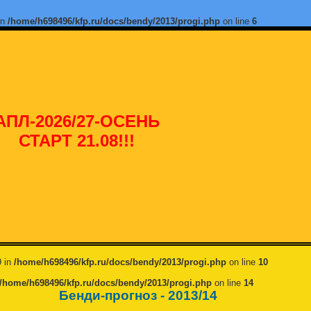
in
/home/h698496/kfp.ru/docs/bendy/2013/progi.php
on line
6
АПЛ-2026/27-ОСЕНЬ
СТАРТ 21.08!!!
9 in
/home/h698496/kfp.ru/docs/bendy/2013/progi.php
on line
10
/home/h698496/kfp.ru/docs/bendy/2013/progi.php
on line
14
Бенди-прогноз - 2013/14