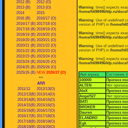
2012 (В)
2012 (О)
2013 (В)
2013 (О)
Warning
: time() expects exac
/home/h698496/kfp.ru/docs/
2014
2015
2016 (В)
2016/17 (О)
Warning
: Use of undefined co
2016/17 (В)
2017/18 (О)
version of PHP) in
/home/h69
2017/18 (В)
2018/19 (О)
Warning
: time() expects exac
2018/19 (В)
2019/20 (О)
/home/h698496/kfp.ru/docs/
2019/20 (В)
2020/21 (О)
2020/21 (В)
2021/22 (О)
Warning
: Use of undefined co
version of PHP) in
/home/h69
2021/22 (В)
2022/23 (О)
2022/23 (В)
2023/24 (О)
Warning
: time() expects exac
2023/24 (В)
2024/25 (О)
/home/h698496/kfp.ru/docs/
2024/25 (В)
2025/26 (О)
2025/26 (В)
NEW
2026/27 (О)
Имя игрока
Состояние 
***
100000
Прогноз по
АПЛ
ALTEN
Нет прогноз
2011/12
2012/13(О)
AleX
Прогноз по
2012/13(В)
2013/14(О)
Angel527
Нет прогноз
2013/14(В)
2014/15(О)
BATI
Прогноз по
2014/15(В)
2015/16(О)
BROKER
Прогноз по
2015/16(В)
2016/17(О)
Dauren
Прогноз по
2016/17(В)
2017/18(О)
ELANDRO
Прогноз по
2017/18(В)
2018/19(О)
Egk
Прогноз по
2018/19(В)
2019/20(О)