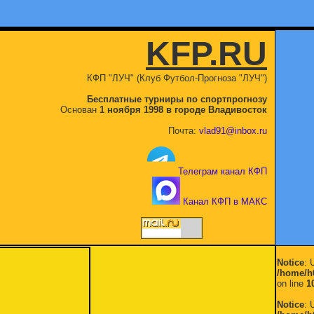
KFP.RU
КФП "ЛУЧ" (Клуб Футбол-Прогноза "ЛУЧ")
Бесплатные турниры по спортпрогнозу
Основан
1 ноября 1998 в городе Владивосток
Почта:
vlad91@inbox.ru
Телеграм канал КФП
Канал КФП в МАКС
Notice
: 
/home/h
on line
1
Notice
: 