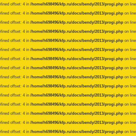
fined offset: 4 in
/home/h698496/kfp.ru/docs/bendy/2013/progi.php
on lin
fined offset: 4 in
/home/h698496/kfp.ru/docs/bendy/2013/progi.php
on lin
fined offset: 4 in
/home/h698496/kfp.ru/docs/bendy/2013/progi.php
on lin
fined offset: 4 in
/home/h698496/kfp.ru/docs/bendy/2013/progi.php
on lin
fined offset: 4 in
/home/h698496/kfp.ru/docs/bendy/2013/progi.php
on lin
fined offset: 4 in
/home/h698496/kfp.ru/docs/bendy/2013/progi.php
on lin
fined offset: 4 in
/home/h698496/kfp.ru/docs/bendy/2013/progi.php
on lin
fined offset: 4 in
/home/h698496/kfp.ru/docs/bendy/2013/progi.php
on lin
fined offset: 4 in
/home/h698496/kfp.ru/docs/bendy/2013/progi.php
on lin
fined offset: 4 in
/home/h698496/kfp.ru/docs/bendy/2013/progi.php
on lin
fined offset: 4 in
/home/h698496/kfp.ru/docs/bendy/2013/progi.php
on lin
fined offset: 4 in
/home/h698496/kfp.ru/docs/bendy/2013/progi.php
on lin
fined offset: 4 in
/home/h698496/kfp.ru/docs/bendy/2013/progi.php
on lin
fined offset: 4 in
/home/h698496/kfp.ru/docs/bendy/2013/progi.php
on lin
fined offset: 4 in
/home/h698496/kfp.ru/docs/bendy/2013/progi.php
on lin