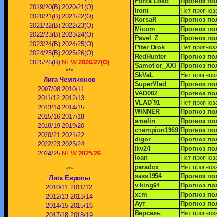
Forza Loko
Прогноз по
2019/20(В)
2020/21(О)
Ironi
Нет прогноз
2020/21(В)
2021/22(О)
KorsaR
Прогноз по
2021/22(В)
2022/23(О)
Micom
Прогноз по
2022/23(В)
2023/24(O)
Pavel_Z
Прогноз по
2023/24(В)
2024/25(O)
Piter Brok
Нет прогноз
2024/25(В)
2025/26(О)
RedHunter
Прогноз по
2025/26(В)
NEW
2026/27(О)
Samotlor_XXI
Прогноз по
***
SkVaL
Нет прогноз
Лига Чемпионов
SuperVlad
Прогноз по
2007/08
2010/11
VAD002
Прогноз по
2011/12
2012/13
VLAD`91
Нет прогноз
2013/14
2014/15
WINNER
Прогноз по
2015/16
2017/18
amelin
Прогноз по
2018/19
2019/20
champion1969
Прогноз по
2020/21
2021/22
digor
Прогноз по
2022/23
2023/24
lkv24
Прогноз по
2024/25
NEW
2025/26
loan
Нет прогноз
paradox
Нет прогноз
***
sass1954
Прогноз по
Лига Европы
viking64
Прогноз по
2010/11
2011/12
xcm
Прогноз по
2012/13
2013/14
Аут
Прогноз по
2014/15
2015/16
Версаль
Нет прогноз
2017/18
2018/19