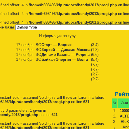
fined offset: 4 in
/home/h698496/kfp.ru/docs/bendy/2013/progi.php
on lin
fined offset: 4 in
/home/h698496/kfp.ru/docs/bendy/2013/progi.php
on lin
fined offset: 4 in
/home/h698496/kfp.ru/docs/bendy/2013/progi.php
on lin
ние базы
Информация по туру
17 ноября, ВС
Старт — Водник
(3:4)
17 ноября, ВС
Зоркий — Динамо-Москва
(1:3)
17 ноября, ВС
Динамо-Казань — Родина
(6:6)
17 ноября, ВС
Байкал-Энергия — Волга
(5:4)
(?:?)
(?:?)
(?:?)
(?:?)
Рейт
nstant void - assumed 'void' (this will throw an Error in a future
8496/kfp.ru/docs/bendy/2013/progi.php
on line
621
№
Имя 
tly 0 parameters, 1 given in
1.
1000
bendy/2013/progi.php
on line
621
2.
ALT
3.
AleX
nstant void - assumed 'void' (this will throw an Error in a future
Ang
8496/kfp.ru/docs/bendy/2013/progi.php
on line
621