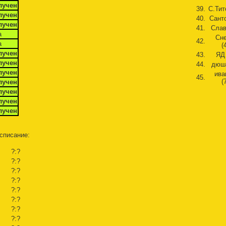
лучен
39.
С.Тит
лучен
40.
Санто
лучен
41.
Слав
а
Сн
42.
а
(
лучен
43.
ЯД 
лучен
44.
дюша
лучен
ива
45.
(
лучен
лучен
лучен
лучен
списание:
?:?
?:?
?:?
?:?
?:?
?:?
?:?
?:?