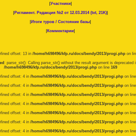
|
Участники
|
|
Регламент. Редакция №2 от 12.03.2014 (txt, 21K)
|
|
Итоги туров / Состояние базы
|
|
Комментарии
|
fined offset: 13 in
/home/h698496/kfp.ru/docs/bendy/2013/progi.php
on li
ed
: parse_str(): Calling parse_str() without the result argument is deprecated i
/home/h698496/kfp.ru/docs/bendy/2013/progi.php
on line
169
fined offset: 4 in
/home/h698496/kfp.ru/docs/bendy/2013/progi.php
on lin
fined offset: 4 in
/home/h698496/kfp.ru/docs/bendy/2013/progi.php
on lin
fined offset: 4 in
/home/h698496/kfp.ru/docs/bendy/2013/progi.php
on lin
fined offset: 4 in
/home/h698496/kfp.ru/docs/bendy/2013/progi.php
on lin
fined offset: 4 in
/home/h698496/kfp.ru/docs/bendy/2013/progi.php
on lin
fined offset: 4 in
/home/h698496/kfp.ru/docs/bendy/2013/progi.php
on lin
fined offset: 4 in
/home/h698496/kfp.ru/docs/bendy/2013/progi.php
on lin