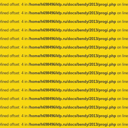
fined offset: 4 in
/home/h698496/kfp.ru/docs/bendy/2013/progi.php
on lin
fined offset: 4 in
/home/h698496/kfp.ru/docs/bendy/2013/progi.php
on lin
fined offset: 4 in
/home/h698496/kfp.ru/docs/bendy/2013/progi.php
on lin
fined offset: 4 in
/home/h698496/kfp.ru/docs/bendy/2013/progi.php
on lin
fined offset: 4 in
/home/h698496/kfp.ru/docs/bendy/2013/progi.php
on lin
fined offset: 4 in
/home/h698496/kfp.ru/docs/bendy/2013/progi.php
on lin
fined offset: 4 in
/home/h698496/kfp.ru/docs/bendy/2013/progi.php
on lin
fined offset: 4 in
/home/h698496/kfp.ru/docs/bendy/2013/progi.php
on lin
fined offset: 4 in
/home/h698496/kfp.ru/docs/bendy/2013/progi.php
on lin
fined offset: 4 in
/home/h698496/kfp.ru/docs/bendy/2013/progi.php
on lin
fined offset: 4 in
/home/h698496/kfp.ru/docs/bendy/2013/progi.php
on lin
fined offset: 4 in
/home/h698496/kfp.ru/docs/bendy/2013/progi.php
on lin
fined offset: 4 in
/home/h698496/kfp.ru/docs/bendy/2013/progi.php
on lin
fined offset: 4 in
/home/h698496/kfp.ru/docs/bendy/2013/progi.php
on lin
fined offset: 4 in
/home/h698496/kfp.ru/docs/bendy/2013/progi.php
on lin