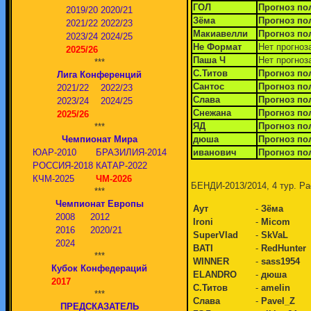
ГОЛ
Прогноз по
2019/20
2020/21
Зёма
Прогноз по
2021/22
2022/23
Макиавелли
Прогноз по
2023/24
2024/25
Не Формат
Нет прогноз
2025/26
Паша Ч
Нет прогноз
***
С.Титов
Прогноз по
Лига Конференций
Сантос
Прогноз по
2021/22
2022/23
Слава
Прогноз по
2023/24
2024/25
Снежана
Прогноз по
2025/26
ЯД
Прогноз по
***
Чемпионат Мира
дюша
Прогноз по
ЮАР-2010
БРАЗИЛИЯ-2014
иванович
Прогноз по
РОССИЯ-2018
КАТАР-2022
КЧМ-2025
ЧМ-2026
БЕНДИ-2013/2014, 4 тур. Ра
***
Чемпионат Европы
Аут
-
Зёма
2008
2012
Ironi
-
Micom
2016
2020/21
SuperVlad
-
SkVaL
2024
BATI
-
RedHunter
***
WINNER
-
sass1954
Кубок Конфедераций
ELANDRO
-
дюша
2017
С.Титов
-
amelin
***
Слава
-
Pavel_Z
ПРЕДСКАЗАТЕЛЬ