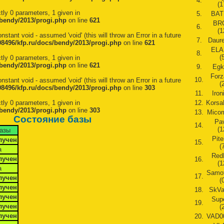
4.
(1
tly 0 parameters, 1 given in
5.
BATI
bendy/2013/progi.php
on line
621
BR
6.
(1
nstant void - assumed 'void' (this will throw an Error in a future
7.
Daure
8496/kfp.ru/docs/bendy/2013/progi.php
on line
621
EL
8.
(
tly 0 parameters, 1 given in
bendy/2013/progi.php
on line
621
9.
Egk
Forz
10.
nstant void - assumed 'void' (this will throw an Error in a future
(
8496/kfp.ru/docs/bendy/2013/progi.php
on line
303
11.
Iron
tly 0 parameters, 1 given in
12.
Korsa
bendy/2013/progi.php
on line
303
13.
Micom
Состояние базы
Pa
14.
(1
базы
Pite
лучен
15.
(
а
Red
лучен
16.
(1
а
Samot
17.
лучен
(
лучен
18.
SkVa
лучен
Sup
19.
лучен
(
лучен
20.
VAD00