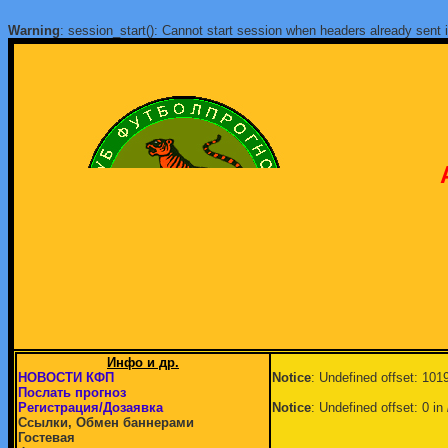
Warning
: session_start(): Cannot start session when headers already sent 
Инфо и др.
НОВОСТИ КФП
Notice
: Undefined offset: 101
Послать прогноз
Регистрация/Дозаявка
Notice
: Undefined offset: 0 in
Ссылки, Обмен баннерами
Гостевая