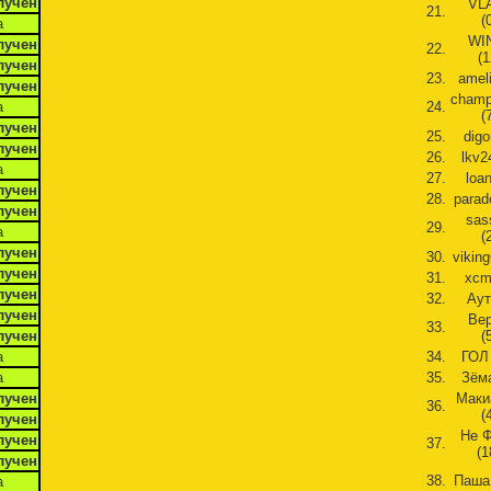
лучен
VL
21.
(
а
WI
лучен
22.
(1
лучен
23.
ameli
лучен
champ
а
24.
(
лучен
25.
digo
лучен
26.
lkv2
а
27.
loan
лучен
28.
parad
лучен
sas
29.
а
(
лучен
30.
viking
лучен
31.
xcm
лучен
32.
Аут
лучен
Ве
33.
лучен
(
а
34.
ГОЛ 
а
35.
Зёма
лучен
Маки
36.
(
лучен
Не 
лучен
37.
(1
лучен
38.
Паша 
а