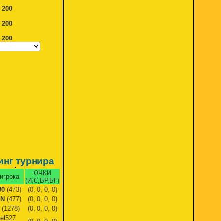
e
200
e
200
e
200
инг турнира
ОЧКИ
игрока
(И,С,БР,БГ)
00
(473)
(0, 0, 0, 0)
EN
(477)
(0, 0, 0, 0)
(1278)
(0, 0, 0, 0)
el527