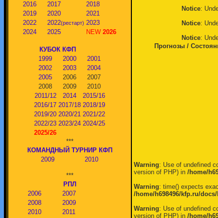
2016
2017
2018
Notice
: Unde
2019
2020
2021
2022
2022
2023
Notice
: Unde
(рестарт)
2024
2025
NEW
2026
Notice
: Unde
Прогнозы / Состоя
КУБОК КФП
1999
2000
2001
2002
2003
2004
2005
2006
2007
2008
2009
2010
2011/12
2014
2015/16
2016/17
2017/18
2018/19
2019/20
2020/21
2021/22
2022/23
2023/24
2024/25
2025/26
***
КОМАНДНЫЙ ТУРНИР КФП
2009
2010
Warning
: Use of undefined co
version of PHP) in
/home/h69
***
РПЛ
Warning
: time() expects exac
2006
2007
/home/h698496/kfp.ru/docs/
2008
2009
Warning
: Use of undefined co
2010
2011
version of PHP) in
/home/h69