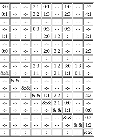
3:0
-:-
-:-
2:1
0:1
-:-
1:0
-:-
2:2
0:1
-:-
-:-
3:2
1:3
-:-
2:3
-:-
4:1
-:-
-:-
-:-
-:-
-:-
-:-
-:-
-:-
-:-
-:-
-:-
-:-
0:3
0:3
-:-
0:3
-:-
-:-
1:1
-:-
-:-
-:-
2:0
1:2
-:-
-:-
2:1
-:-
-:-
-:-
-:-
-:-
-:-
-:-
-:-
-:-
0:0
-:-
-:-
-:-
2:0
3:2
-:-
-:-
2:3
-:-
-:-
-:-
-:-
-:-
-:-
-:-
-:-
-:-
-:-
-:-
-:-
2:3
-:-
1:2
3:0
1:3
-:-
&:&
-:-
-:-
1:1
-:-
2:1
1:1
0:1
-:-
-:-
&:&
-:-
-:-
-:-
-:-
-:-
-:-
-:-
-:-
-:-
&:&
-:-
-:-
-:-
-:-
-:-
-:-
-:-
-:-
-:-
&:&
1:1
2:2
-:-
-:-
4:2
-:-
-:-
-:-
-:-
&:&
2:1
0:0
-:-
-:-
-:-
-:-
-:-
-:-
-:-
&:&
1:1
-:-
0:0
-:-
-:-
-:-
-:-
-:-
-:-
&:&
-:-
0:2
-:-
-:-
-:-
-:-
-:-
-:-
-:-
&:&
1:2
-:-
-:-
-:-
-:-
-:-
-:-
-:-
-:-
&:&