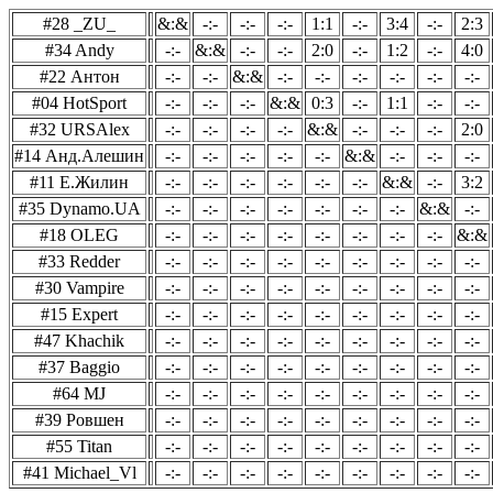
#28 _ZU_
&:&
-:-
-:-
-:-
1:1
-:-
3:4
-:-
2:3
#34 Andy
-:-
&:&
-:-
-:-
2:0
-:-
1:2
-:-
4:0
#22 Антон
-:-
-:-
&:&
-:-
-:-
-:-
-:-
-:-
-:-
#04 HotSport
-:-
-:-
-:-
&:&
0:3
-:-
1:1
-:-
-:-
#32 URSAlex
-:-
-:-
-:-
-:-
&:&
-:-
-:-
-:-
2:0
#14 Анд.Алешин
-:-
-:-
-:-
-:-
-:-
&:&
-:-
-:-
-:-
#11 Е.Жилин
-:-
-:-
-:-
-:-
-:-
-:-
&:&
-:-
3:2
#35 Dynamo.UA
-:-
-:-
-:-
-:-
-:-
-:-
-:-
&:&
-:-
#18 OLEG
-:-
-:-
-:-
-:-
-:-
-:-
-:-
-:-
&:&
#33 Redder
-:-
-:-
-:-
-:-
-:-
-:-
-:-
-:-
-:-
#30 Vampire
-:-
-:-
-:-
-:-
-:-
-:-
-:-
-:-
-:-
#15 Expert
-:-
-:-
-:-
-:-
-:-
-:-
-:-
-:-
-:-
#47 Khachik
-:-
-:-
-:-
-:-
-:-
-:-
-:-
-:-
-:-
#37 Baggio
-:-
-:-
-:-
-:-
-:-
-:-
-:-
-:-
-:-
#64 MJ
-:-
-:-
-:-
-:-
-:-
-:-
-:-
-:-
-:-
#39 Ровшен
-:-
-:-
-:-
-:-
-:-
-:-
-:-
-:-
-:-
#55 Titan
-:-
-:-
-:-
-:-
-:-
-:-
-:-
-:-
-:-
#41 Michael_Vl
-:-
-:-
-:-
-:-
-:-
-:-
-:-
-:-
-:-