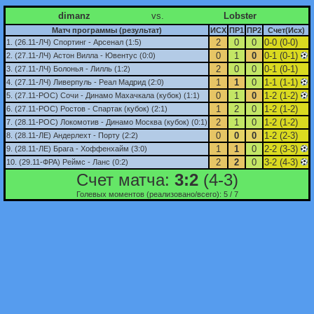
dimanz
vs.
Lobster
Матч программы (результат)
ИСХ
ПР1
ПР2
Счет(Исх)
2
0
0
0-0 (0-0)
1. (26.11-ЛЧ) Спортинг - Арсенал (1:5)
0
1
0
0-1 (0-1)
2. (27.11-ЛЧ) Астон Вилла - Ювентус (0:0)
2
0
0
0-1 (0-1)
3. (27.11-ЛЧ) Болонья - Лилль (1:2)
1
1
0
1-1 (1-1)
4. (27.11-ЛЧ) Ливерпуль - Реал Мадрид (2:0)
0
1
0
1-2 (1-2)
5. (27.11-РОС) Сочи - Динамо Махачкала (кубок) (1:1)
1
2
0
1-2 (1-2)
6. (27.11-РОС) Ростов - Спартак (кубок) (2:1)
2
1
0
1-2 (1-2)
7. (28.11-РОС) Локомотив - Динамо Москва (кубок) (0:1)
0
0
0
1-2 (2-3)
8. (28.11-ЛЕ) Андерлехт - Порту (2:2)
1
1
0
2-2 (3-3)
9. (28.11-ЛЕ) Брага - Хоффенхайм (3:0)
2
2
0
3-2 (4-3)
10. (29.11-ФРА) Реймс - Ланс (0:2)
Счет матча:
3:2
(4-3)
Голевых моментов (реализовано/всего): 5 / 7