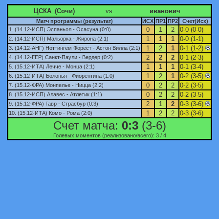
ЦСКА_(Сочи)
vs.
иванович
Матч программы (результат)
ИСХ
ПР1
ПР2
Счет(Исх)
0
1
2
0-0 (0-0)
1. (14.12-ИСП) Эспаньол - Осасуна (0:0)
1
1
1
0-0 (1-1)
2. (14.12-ИСП) Мальорка - Жирона (2:1)
1
2
1
0-1 (1-2)
3. (14.12-АНГ) Ноттингем Форест - Астон Вилла (2:1)
2
2
2
0-1 (2-3)
4. (14.12-ГЕР) Санкт-Паули - Вердер (0:2)
1
1
1
0-1 (3-4)
5. (15.12-ИТА) Лечче - Монца (2:1)
1
2
1
0-2 (3-5)
6. (15.12-ИТА) Болонья - Фиорентина (1:0)
0
2
2
0-2 (3-5)
7. (15.12-ФРА) Монпелье - Ницца (2:2)
0
2
2
0-2 (3-5)
8. (15.12-ИСП) Алавес - Атлетик (1:1)
2
1
2
0-3 (3-6)
9. (15.12-ФРА) Гавр - Страсбур (0:3)
1
2
2
0-3 (3-6)
10. (15.12-ИТА) Комо - Рома (2:0)
Счет матча:
0:3
(3-6)
Голевых моментов (реализовано/всего): 3 / 4