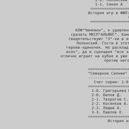
1-1. Сикан А   
=================
 История игр в ФФП:
            
=================
  КЛФ"Чемпион", к удивлен
сразить МКСП"АЛЬЯНС". Ком
свидетельствуют "3"-ки в и
Полонский. Гости в этот
героев-одиночек. Но расклад
всех", да и сценария "все з
отлично играет на кубке и уже 
против него
==================
"Северное Сияние" 
------------------
Счет серии: 1-0
==================
1-0. Григорьева 
2-0. Белов Д.   
2-1. Творогов С.
2-2. Косенков А.
2-3. Лещев А.   
3-3. Павлов Е.  
==================
 История и
          