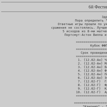
6й Фести
        Здр
Пора определить "
Ответные игры прошли по ук
сражения не состоялись. Лучши
5 исходов из 8-ми матче
Портсмут-Астон Вилла и
================
  Кубок ФФП
================
  Срок проведени
================
 1. (12.02-Ан) Ч
 2. (12.02-Ан) М
 3. (12.02-Ан) Б
 4. (12.02-Ан) Ф
 5. (12.02-Ан) П
 6. (12.02-Ан) Э
 7. (12.02-Г)  Г
 8. (12.02-Г)  Ф
 9. (12.02-Г)  К
10. (12.02-Г)  А
================
=================
"Канонир" - "