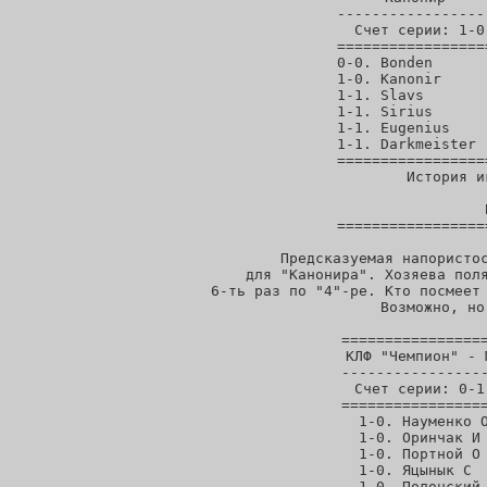
-----------------
Счет серии: 1-0
=================
0-0. Bonden      
1-0. Kanonir     
1-1. Slavs       
1-1. Sirius      
1-1. Eugenius    
1-1. Darkmeister 
=================
 История и
                   
            
=================
  Предсказуемая напористос
для "Канонира". Хозяева поля
6-ть раз по "4"-ре. Кто посмеет 
Возможно, но
=================
КЛФ "Чемпион" - 
-----------------
Счет серии: 0-1
=================
1-0. Науменко О
1-0. Оринчак И 
1-0. Портной О 
1-0. Яцынык С  
1-0. Полонский 