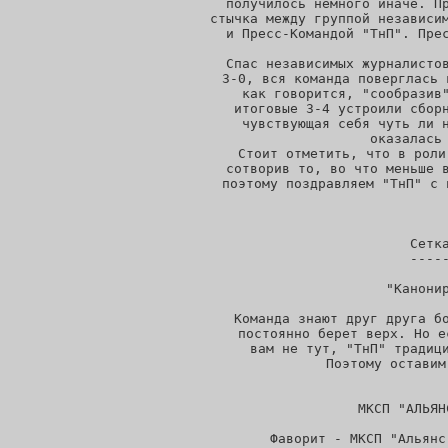
получилось немного иначе. Пр
стычка между группой независим
и Пресс-Командой "ТнП". Прес
Спас независимых журналистов
3-0, вся команда поверглась 
как говорится, "сообразив"
итоговые 3-4 устроили сборн
чувствующая себя чуть ли н
оказалась 
Стоит отметить, что в роли
сотворив то, во что меньше в
поэтому поздравляем "ТнП" с 
Сетк
----
"Канонир
 Команда знают друг друга бо
 постоянно берет верх. Но е
 вам не тут, "ТнП" традици
 Поэтому оставим
МКСП "АЛЬЯН
 Фаворит - МКСП "Альянс