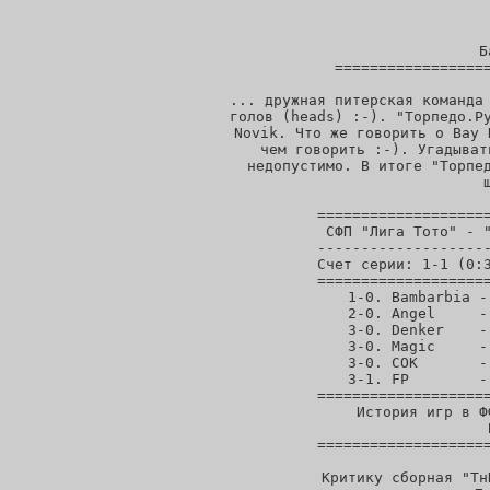
            
          
                   
            Б
==================
... дружная питерская команда 
голов (heads) :-). "Торпедо.Ру
Novik. Что же говорить о Bay 
чем говорить :-). Угадыват
недопустимо. В итоге "Торпед
====================
СФП "Лига Тото" - "
--------------------
Счет серии: 1-1 (0:3
====================
1-0. Bambarbia -
2-0. Angel     -
3-0. Denker    -
3-0. Magic     -
3-0. COK       -
3-1. FP        -
====================
 История игр в Ф
            
====================
   Критику сборная "Тн