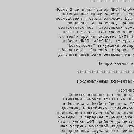
==================
 После 2-ой игры тренер МКСП"АЛЬЯН
выставил всё ту же основу. Трен
последствии и стало роковым. Две 
Микляева, и, конечно, пропущ
соответственно. Петровицкий суме
никто не смог. Гол Бравого про
Stream'а против Карпова. 5-0!!!
победа МКСП "АЛЬЯНС", теперь у
"EuroSoccer" вынуждена распр
обладателю.  Спасибо, сборная "
уступить лишь один решающий матч
 На протяжении к
 ++++++++++++++++++++++++
 Послематчевый комментари
"Противо
 Хочется вспомнить с чего вс
Геннадий Смирнов ("ТОТО на ПЕС
в Фестивале Футбол-Прогноза №6
диковину и необычно. Командной
присылали ставки, я выбирал лучш
команды. В середине турнире уже 
что в кубке ФФП пройдем до финал
шел упорный мозговой штурм. Отм
определенных случаях это принос