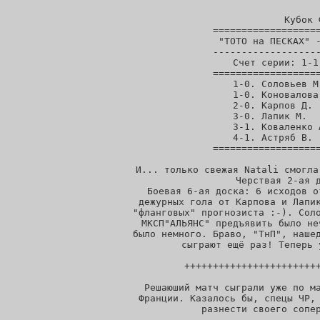
  Кубок 
===================
"ТОТО на ПЕСКАХ" -
-------------------
Счет серии: 1-1
===================
 1-0. Соловьев М
 1-0. Коновалова
 2-0. Карпов Д. 
 3-0. Лапик М.  
 3-1. Коваленко 
 4-1. Астряб В. 
===================
И... только свежая Natali смогла
Черствая 2-ая д
Боевая 6-ая доска: 6 исходов о
дежурных гола от Карпова и Лапик
"фланговых" прогнозиста :-). Соло
МКСП"АЛЬЯНС" предъявить было не
было немного. Браво, "ТнП", нашед
сыграют ещё раз! Теперь 
 ++++++++++++++++++++++++
 Решаюший матч сыграли уже по ма
Франции. Казалось бы, спецы ЧР, 
разнести своего сопер