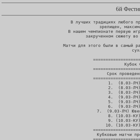
6й Фести
    В лучших традициях любого пр
 зрелищен, максим
 В нашем чемпионате первую игр
 закрученном сюжету во 
 Матчи для этого были в самый ра
 сух
===================
  Кубок 
===================
  Срок проведен
===================
 1.  (8.03-ЛЧ)
 2.  (8.03-ЛЧ)
 3.  (8.03-ЛЧ)
 4.  (9.03-ЛЧ)
 5.  (9.03-ЛЧ)
 6.  (9.03-ЛЧ)
 7.  (9.03-ЛЧ) Юве
 8. (10.03-КУ)
 9. (10.03-КУ)
10. (10.03-КУ)
===================
 Кубковые матчи пр
===================