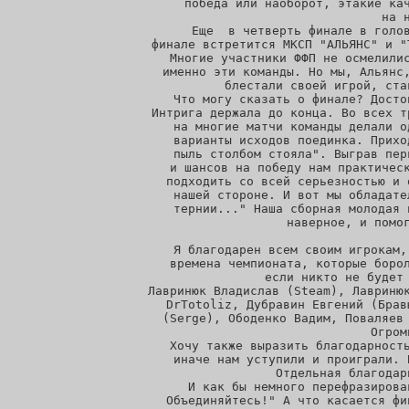
победа или наоборот, этакие кач
на 
 Еще  в четверть финале в голов
финале встретится МКСП "АЛЬЯНС" и "
 Многие участники ФФП не осмелилис
именно эти команды. Но мы, Альянс,
блестали своей игрой, ста
 Что могу сказать о финале? Досто
Интрига держала до конца. Во всех т
на многие матчи команды делали о
варианты исходов поединка. Прихо
пыль столбом стояла". Выграв пер
и шансов на победу нам практическ
подходить со всей серьезностью и 
нашей стороне. И вот мы обладате
тернии..." Наша сборная молодая 
наверное, и помог
 Я благодарен всем своим игрокам,
времена чемпионата, которые борол
если никто не будет 
Лавринюк Владислав (Steam), Лавринюк
DrTotoliz, Дубравин Евгений (Брав
(Serge), Ободенко Вадим, Поваляев 
Огром
 Хочу также выразить благодарность
иначе нам уступили и проиграли. 
Отдельная благодар
И как бы немного перефразирова
Объединяйтесь!" А что касается фи