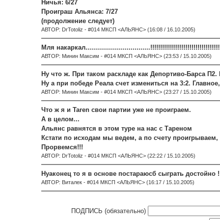
Ничья: 6/27
Проиграш Альянса: 7/27
(продолжение следует)
АВТОР: DrTotoliz - #014 МКСП <АЛЬЯНС> (16:08 / 16.10.2005)
Мля накаркал.................................!!!!!!!!!!!!!!!!!!!!!!!!!!!!!!!!!!!!!
АВТОР: Минин Максим - #014 МКСП <АЛЬЯНС> (23:53 / 15.10.2005)
Ну что ж. При таком раскладе как Депортиво-Барса П2. 
Ну а при победе Реала счет измениться на 3:2. Главное
АВТОР: Минин Максим - #014 МКСП <АЛЬЯНС> (23:27 / 15.10.2005)
Что ж я и Taren свои партии уже не проиграем.
А в целом...
Альянс равнятся в этом туре на нас с Тареном
Кстати по исходам мы ведем, а по счету проигрываем, по
Прорвемся!!!
АВТОР: DrTotoliz - #014 МКСП <АЛЬЯНС> (22:22 / 15.10.2005)
Нуаконец то я в основе постараюсб сыграть достойно !
АВТОР: Виталек - #014 МКСП <АЛЬЯНС> (16:17 / 15.10.2005)
ПОДПИСЬ (обязательно)