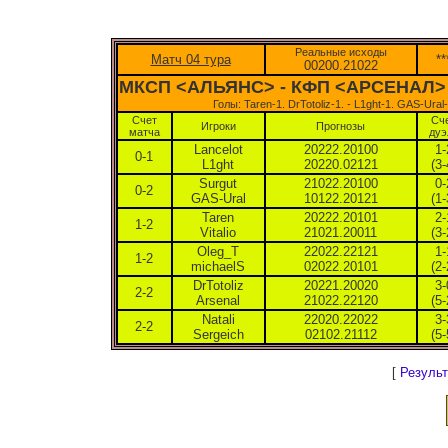
Реальные исходы
Матч 04 тура
**
00200.21022
МКСП <АЛЬЯНС> - КФП <АРСЕНАЛ> - 
Голы: Taren-1. DrTotoliz-1. - L1ght-1. GAS-Ural-
Счет
Сч
Игроки
Прогнозы
матча
дуэ
Lancelot
20222.20100
1-
0-1
L1ght
20220.02121
(3-
Surgut
21022.20100
0-
0-2
GAS-Ural
10122.20121
(1-
Taren
20222.20101
2-
1-2
Vitalio
21021.20011
(3-
Oleg_T
22022.22121
1-
1-2
michaelS
02022.20101
(2-
DrTotoliz
20221.20020
3-
2-2
Arsenal
21022.22120
(5-
Natali
22020.22022
3-
2-2
Sergeich
02102.21112
(5-
[
Результ