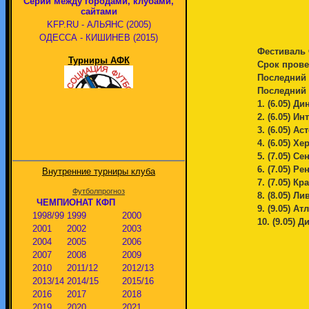
Серии между городами, клубами,
сайтами
KFP.RU - АЛЬЯНС (2005)
ОДЕССА - КИШИНЕВ (2015)
Фестиваль 
Турниры АФК
Срок провед
Последний 
Последний 
1. (6.05) Д
2. (6.05) И
3. (6.05) А
4. (6.05) Х
5. (7.05) С
6. (7.05) Р
Внутренние турниры клуба
7. (7.05) К
Футболпрогноз
8. (8.05) Л
ЧЕМПИОНАТ КФП
9. (9.05) А
1998/99
1999
2000
10. (9.05) 
2001
2002
2003
2004
2005
2006
2007
2008
2009
2010
2011/12
2012/13
2013/14
2014/15
2015/16
2016
2017
2018
2019
2020
2021