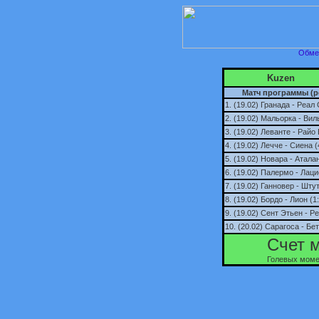
Обмен
Kuzen
Матч программы (р
1. (19.02) Гранада - Реал
2. (19.02) Мальорка - Вил
3. (19.02) Леванте - Райо
4. (19.02) Лечче - Сиена (
5. (19.02) Новара - Аталан
6. (19.02) Палермо - Лаци
7. (19.02) Ганновер - Штут
8. (19.02) Бордо - Лион (1
9. (19.02) Сент Этьен - Ре
10. (20.02) Сарагоса - Бет
Счет 
Голевых момен