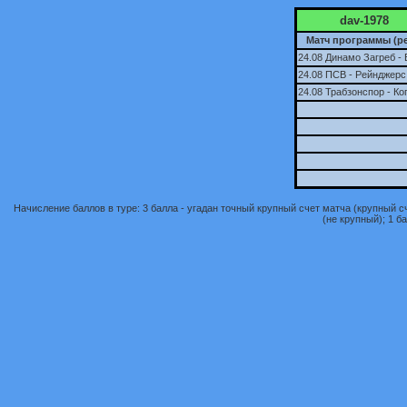
dav-1978
Матч программы (ре
24.08 Динамо Загреб - 
24.08 ПСВ - Рейнджерс
24.08 Трабзонспор - Ко
Начисление баллов в туре: 3 балла - угадан точный крупный счет матча (крупный сче
(не крупный); 1 ба