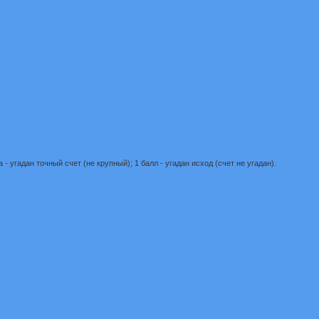
- угадан точный счет (не крупный); 1 балл - угадан исход (счет не угадан).