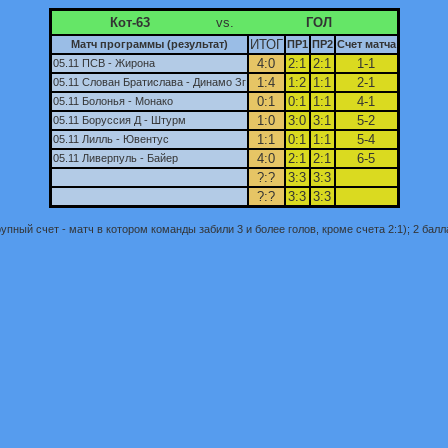
Кот-63
vs.
ГОЛ
ИТОГ
Матч программы (результат)
ПР1
ПР2
Счет матча
4:0
2:1
2:1
1-1
05.11 ПСВ - Жирона
1:4
1:2
1:1
2-1
05.11 Слован Братислава - Динамо Зг
0:1
0:1
1:1
4-1
05.11 Болонья - Монако
1:0
3:0
3:1
5-2
05.11 Боруссия Д - Штурм
1:1
0:1
1:1
5-4
05.11 Лилль - Ювентус
4:0
2:1
2:1
6-5
05.11 Ливерпуль - Байер
?:?
3:3
3:3
?:?
3:3
3:3
пный счет - матч в котором команды забили 3 и более голов, кроме счета 2:1); 2 балла 