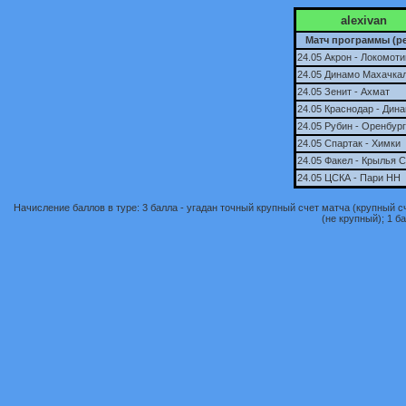
alexivan
Матч программы (ре
24.05 Акрон - Локомоти
24.05 Динамо Махачкал
24.05 Зенит - Ахмат
24.05 Краснодар - Дин
24.05 Рубин - Оренбург
24.05 Спартак - Химки
24.05 Факел - Крылья 
24.05 ЦСКА - Пари НН
Начисление баллов в туре: 3 балла - угадан точный крупный счет матча (крупный сче
(не крупный); 1 ба