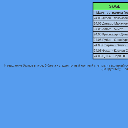
SkVaL
Матч программы (ре
24.05 Акрон - Локомоти
24.05 Динамо Махачкал
24.05 Зенит - Ахмат
24.05 Краснодар - Дин
24.05 Рубин - Оренбург
24.05 Спартак - Химки
24.05 Факел - Крылья 
24.05 ЦСКА - Пари НН
Начисление баллов в туре: 3 балла - угадан точный крупный счет матча (крупный сче
(не крупный); 1 ба