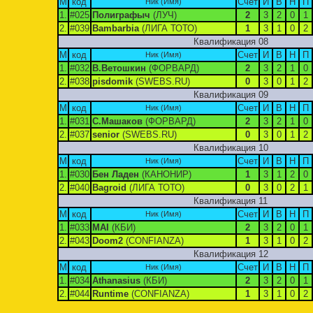
М
код
Счет
И
В
Н
П
Ник (Имя)
1.
#025
Полиграфыч
(ЛУЧ)
2
3
2
0
1
2.
#039
Bambarbia
(ЛИГА ТОТО)
1
3
1
0
2
Квалификация 08
М
код
Счет
И
В
Н
П
Ник (Имя)
1.
#032
В.Ветошкин
(ФОРВАРД)
2
3
2
1
0
2.
#038
pisdomik
(SWEBS.RU)
0
3
0
1
2
Квалификация 09
М
код
Счет
И
В
Н
П
Ник (Имя)
1.
#031
С.Машаков
(ФОРВАРД)
2
3
2
1
0
2.
#037
senior
(SWEBS.RU)
0
3
0
1
2
Квалификация 10
М
код
Счет
И
В
Н
П
Ник (Имя)
1.
#030
Бен Ладен
(КАНОНИР)
1
3
1
2
0
2.
#040
Bagroid
(ЛИГА ТОТО)
0
3
0
2
1
Квалификация 11
М
код
Счет
И
В
Н
П
Ник (Имя)
1.
#033
MAI
(КБИ)
2
3
2
0
1
2.
#043
Doom2
(CONFIANZA)
1
3
1
0
2
Квалификация 12
М
код
Счет
И
В
Н
П
Ник (Имя)
1.
#034
Athanasius
(КБИ)
2
3
2
0
1
2.
#044
Runtime
(CONFIANZA)
1
3
1
0
2