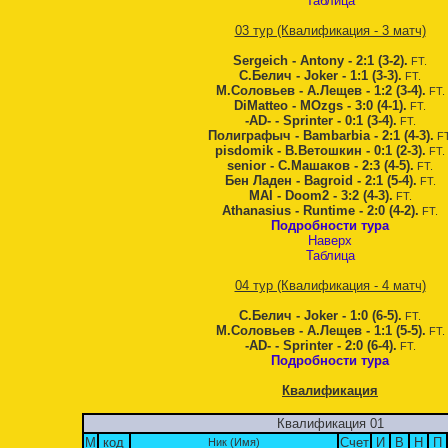
Таблица
03 тур (Квалификация - 3 матч)
Sergeich - Antony - 2:1 (3-2).
FT.
С.Белич - Joker - 1:1 (3-3).
FT.
М.Соловьев - А.Лещев - 1:2 (3-4).
FT.
DiMatteo - MOzgs - 3:0 (4-1).
FT.
-AD- - Sprinter - 0:1 (3-4).
FT.
Полиграфыч - Bambarbia - 2:1 (4-3).
FT
pisdomik - В.Ветошкин - 0:1 (2-3).
FT.
senior - С.Машаков - 2:3 (4-5).
FT.
Бен Ладен - Bagroid - 2:1 (5-4).
FT.
MAI - Doom2 - 3:2 (4-3).
FT.
Athanasius - Runtime - 2:0 (4-2).
FT.
Подробности тура
Наверх
Таблица
04 тур (Квалификация - 4 матч)
С.Белич - Joker - 1:0 (6-5).
FT.
М.Соловьев - А.Лещев - 1:1 (5-5).
FT.
-AD- - Sprinter - 2:0 (6-4).
FT.
Подробности тура
Квалификация
Квалификация 01
М
код
Счет
И
В
Н
П
Ник (Имя)