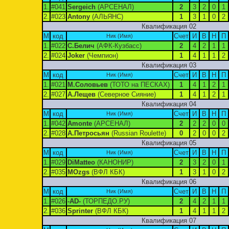
1.
#041
Sergeich
(АРСЕНАЛ)
2
3
2
0
1
2.
#023
Antony
(АЛЬЯНС)
1
3
1
0
2
Квалификация 02
М
код
Счет
И
В
Н
П
Ник (Имя)
1.
#022
С.Белич
(АФК-Кузбасс)
2
4
2
1
1
2.
#024
Joker
(Чемпион)
1
4
1
1
2
Квалификация 03
М
код
Счет
И
В
Н
П
Ник (Имя)
1.
#021
М.Соловьев
(ТОТО на ПЕСКАХ)
1
4
1
2
1
2.
#027
А.Лещев
(Северное Сияние)
1
4
1
2
1
Квалификация 04
М
код
Счет
И
В
Н
П
Ник (Имя)
1.
#042
Amonte
(АРСЕНАЛ)
2
2
2
0
0
2.
#028
А.Петросьян
(Russian Roulette)
0
2
0
0
2
Квалификация 05
М
код
Счет
И
В
Н
П
Ник (Имя)
1.
#029
DiMatteo
(КАНОНИР)
2
3
2
0
1
2.
#035
MOzgs
(ВФЛ КБК)
1
3
1
0
2
Квалификация 06
М
код
Счет
И
В
Н
П
Ник (Имя)
1.
#026
-AD-
(ТОРПЕДО.РУ)
2
4
2
1
1
2.
#036
Sprinter
(ВФЛ КБК)
1
4
1
1
2
Квалификация 07