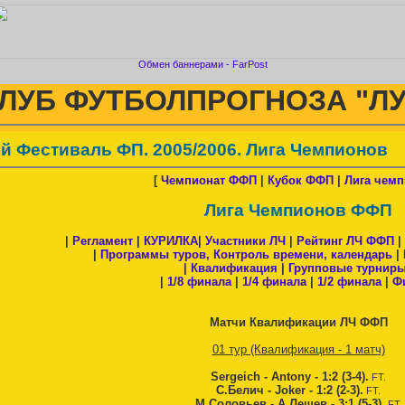
Обмен баннерами - FarPost
ЛУБ ФУТБОЛПРОГНОЗА "ЛУ
7й Фестиваль ФП. 2005/2006. Лига Чемпионов
[
Чемпионат ФФП
|
Кубок ФФП
|
Лига чем
Лига Чемпионов ФФП
|
Регламент
|
КУРИЛКА
|
Участники ЛЧ
|
Рейтинг ЛЧ ФФП
|
|
Программы туров, Контроль времени, календарь
|
|
Квалификация
|
Групповые турнир
|
1/8 финала
|
1/4 финала
|
1/2 финала
|
Ф
Матчи Квалификации ЛЧ ФФП
01 тур (Квалификация - 1 матч)
Sergeich - Antony - 1:2 (3-4).
FT.
С.Белич - Joker - 1:2 (2-3).
FT.
М.Соловьев - А.Лещев - 3:1 (5-3).
FT.