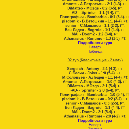
Amonte - А.Петросьян - 2:1 (4-3).
FT.
DiMatteo - MOzgs - 0:2 (3-5).
FT.
-AD- - Sprinter - 1:1 (4-4).
FT.
Полиграфыч - Bambarbia - 0:1 (3-4).
FT
pisdomik - В.Ветошкин - 1:1 (4-4).
FT.
senior - С.Машаков - 1:1 (2-2).
FT.
Бен Ладен - Bagroid - 1:1 (4-4).
FT.
MAI - Doom2 - 1:2 (3-4).
FT.
Athanasius - Runtime - 1:3 (3-5).
FT.
Подробности тура
Наверх
Таблица
02 тур (Квалификация - 2 матч)
Sergeich - Antony - 2:1 (4-3).
FT.
С.Белич - Joker - 1:0 (5-4).
FT.
М.Соловьев - А.Лещев - 1:1 (4-4).
FT.
Amonte - А.Петросьян - 1:0 (4-3).
FT.
DiMatteo - MOzgs - 2:1 (5-4).
FT.
-AD- - Sprinter - 2:0 (6-4).
FT.
Полиграфыч - Bambarbia - 1:0 (5-4).
FT
pisdomik - В.Ветошкин - 0:2 (2-4).
FT.
senior - С.Машаков - 0:3 (2-5).
FT.
Бен Ладен - Bagroid - 1:1 (4-4).
FT.
MAI - Doom2 - 2:1 (5-4).
FT.
Athanasius - Runtime - 2:0 (4-2).
FT.
Подробности тура
Наверх