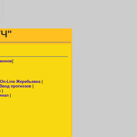
Ч"
.
.
пионов
]
On-Line Жеребьевка
|
Ввод прогнозов
|
ы
|
инал
|