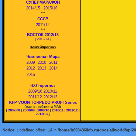
СУПЕРМАРАФОН
2014/15
2015/16
***
СССР
2011/12
***
ВОСТОК 2012/13
[
2012/13
]
Хоккейпрогноз
Чемпионат Мира
2009
2010
2011
2012
2013
2014
2015
НХЛ-прогноз
2009/10
2010/11
2011/12
2012/13
KFP-VOON-TORPEDO-PROFI Series
(расчет рейтинга MAI)
[
2007/08
|
2008/09
|
2009/10
|
2010/11
|
2011/12
|
2012/13
]
Notice
: Undefined offset: 14 in
/home/h698496/kfp.ru/docs/allworld/apl2