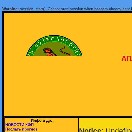
Warning
: session_start(): Cannot start session when headers already sent 
АП
Инфо и др.
НОВОСТИ КФП
Notice
: Undefin
Послать прогноз