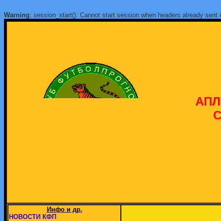
Warning
: session_start(): Cannot start session when headers already sent 
АПЛ
С
Инфо и др.
НОВОСТИ КФП