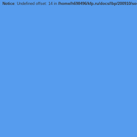
Notice
: Undefined offset: 14 in
/home/h698496/kfp.ru/docs/lbp/200910/so