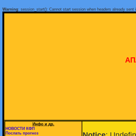
Warning
: session_start(): Cannot start session when headers already sent 
АП
Инфо и др.
НОВОСТИ КФП
Notice
: Undefin
Послать прогноз