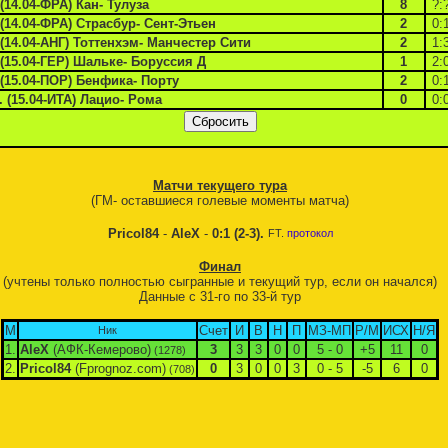
 (14.04-ФРА) Кан- Тулуза
8
?:
 (14.04-ФРА) Страсбур- Сент-Этьен
2
0:
 (14.04-АНГ) Тоттенхэм- Манчестер Сити
2
1:
 (15.04-ГЕР) Шальке- Боруссия Д
1
2:
 (15.04-ПОР) Бенфика- Порту
2
0:
. (15.04-ИТА) Лацио- Рома
0
0:
Матчи текущего тура
(ГМ- оставшиеся голевые моменты матча)
Pricol84
-
AleX
-
0:1 (2-3).
FT.
протокол
Финал
(учтены только полностью сыгранные и текущий тур, если он начался)
Данные с 31-го по 33-й тур
М
Cчет
И
В
Н
П
МЗ-МП
Р/М
ИСХ
Н/Я
Ник
1.
AleX
(АФК-Кемерово)
3
3
3
0
0
5 - 0
+5
11
0
(1278)
2.
Pricol84
(Fprognoz.com)
0
3
0
0
3
0 - 5
-5
6
0
(708)