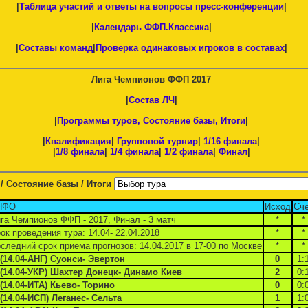
|
Таблица участий и ответы на вопросы пресс-конференции
|
|
Календарь ФФП.Классика
|
|
Составы команд
|
Проверка одинаковых игроков в составах
|
Лига Чемпионов ФФП 2017
|
Состав ЛЧ
|
|
Программы туров, Состояние базы, Итоги
|
|
Квалификация
|
Групповой турнир
|
1/16 финала
|
|
1/8 финала
|
1/4 финала
|
1/2 финала
|
Финал
|
/ Состояние базы / Итоги
НФО
Исход
Сч
га Чемпионов ФФП - 2017, Финал - 3 матч
*
*
ок проведения тура: 14.04- 22.04.2018
*
*
следний срок приема прогнозов: 14.04.2017 в 17-00 по Москве
*
*
 (14.04-АНГ) Суонси- Эвертон
0
1:
 (14.04-УКР) Шахтер Донецк- Динамо Киев
2
0:
 (14.04-ИТА) Кьево- Торино
0
0:
 (14.04-ИСП) Леганес- Сельта
1
1: