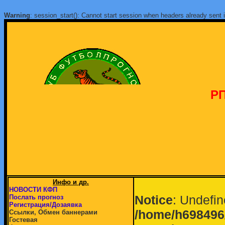
Warning
: session_start(): Cannot start session when headers already sent 
РП
Инфо и др.
НОВОСТИ КФП
Notice
: Undefin
Послать прогноз
Регистрация/Дозаявка
/home/h698496/
Ссылки, Обмен баннерами
Гостевая