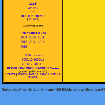
СССР
2011/12
***
ВОСТОК 2012/13
[
2012/13
]
Хоккейпрогноз
Чемпионат Мира
2009
2010
2011
2012
2013
2014
2015
НХЛ-прогноз
2009/10
2010/11
2011/12
2012/13
KFP-VOON-TORPEDO-PROFI Series
(расчет рейтинга MAI)
[
2007/08
|
2008/09
|
2009/10
|
2010/11
|
2011/12
|
2012/13
]
Notice
: Undefined offset: 14 in
/home/h698496/kfp.ru/docs/allworld/apl2