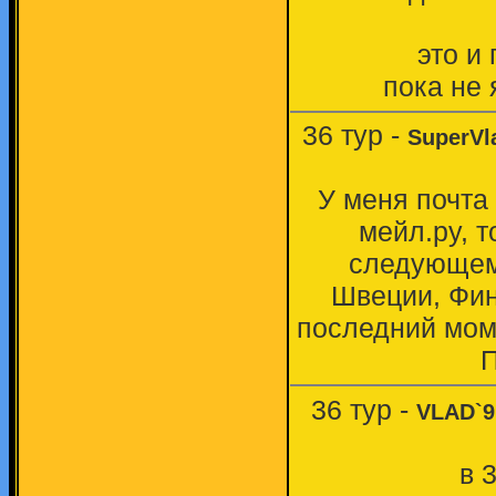
это и
пока не 
36 тур -
SuperVl
У меня почта 
мейл.ру, т
следующем 
Швеции, Фин
последний моме
П
36 тур -
VLAD`9
в 