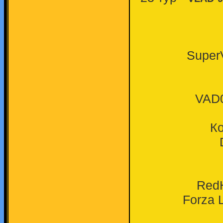
SuperV
VAD0
Ко
RedH
Forza 