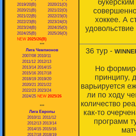
букерским 
2019/20(В)
2020/21(О)
совершенно
2020/21(В)
2021/22(О)
2021/22(В)
2022/23(О)
хоккее. А с
2022/23(В)
2023/24(O)
удовольствие 
2023/24(В)
2024/25(O)
2024/25(В)
2025/26(О)
NEW
2025/26(В)
***
36 тур -
Лига Чемпионов
WINNE
2007/08
2010/11
2011/12
2012/13
Но формиро
2013/14
2014/15
2015/16
2017/18
принципу, д
2018/19
2019/20
варьируется еж
2020/21
2021/22
2022/23
2023/24
ли по ходу ч
2024/25
NEW
2025/26
количество реа
***
как-то очерче
Лига Европы
2010/11
2011/12
программ ту
2012/13
2013/14
мат
2014/15
2015/16
2017/18
2018/19