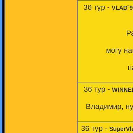
36 тур -
VLAD`9
Р
могу на
н
36 тур -
WINNE
Владимир, ну
36 тур -
SuperVl