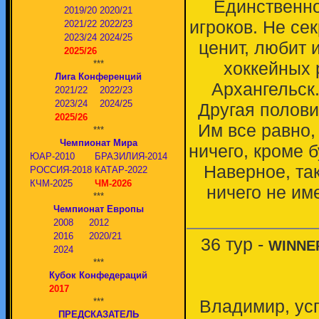
Единственно
2019/20
2020/21
игроков. Не се
2021/22
2022/23
2023/24
2024/25
ценит, любит 
2025/26
хоккейных 
***
Лига Конференций
Архангельск
2021/22
2022/23
2023/24
2024/25
Другая половин
2025/26
Им все равно,
***
Чемпионат Мира
ничего, кроме б
ЮАР-2010
БРАЗИЛИЯ-2014
Наверное, так
РОССИЯ-2018
КАТАР-2022
КЧМ-2025
ЧМ-2026
ничего не им
***
Чемпионат Европы
2008
2012
2016
2020/21
36 тур -
WINNE
2024
***
Кубок Конфедераций
2017
***
Владимир, усп
ПРЕДСКАЗАТЕЛЬ