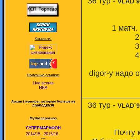
36 тур -
VLAD`9
1 матч. 
2
Каталоги:
3
4
digor-у надо 
Полезные ссылки:
Live scores
NBA
Архив (турниры, которые больше не
36 тур -
VLAD`9
проводятся)
Футболпрогноз
СУПЕРМАРАФОН
Почту 
2014/15
2015/16
***