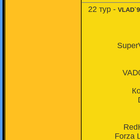
22 тур -
VLAD`9
SuperV
VAD0
Ко
RedH
Forza 