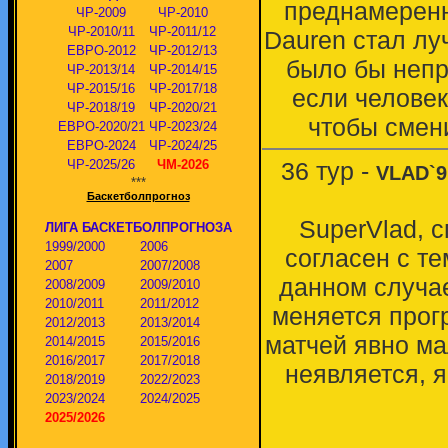
преднамеренн
ЧР-2009
ЧР-2010
ЧР-2010/11
ЧР-2011/12
Dauren стал лу
ЕВРО-2012
ЧР-2012/13
было бы непра
ЧР-2013/14
ЧР-2014/15
ЧР-2015/16
ЧР-2017/18
если человек
ЧР-2018/19
ЧР-2020/21
чтобы смени
ЕВРО-2020/21
ЧР-2023/24
ЕВРО-2024
ЧР-2024/25
ЧР-2025/26
ЧМ-2026
36 тур -
VLAD`9
***
Баскетболпрогноз
SuperVlad, 
ЛИГА БАСКЕТБОЛПРОГНОЗА
1999/2000
2006
согласен с те
2007
2007/2008
данном случае
2008/2009
2009/2010
2010/2011
2011/2012
меняется прог
2012/2013
2013/2014
матчей явно ма
2014/2015
2015/2016
2016/2017
2017/2018
неявляется, я
2018/2019
2022/2023
2023/2024
2024/2025
2025/2026