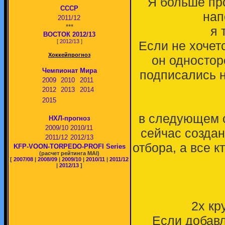
Я больше пр
СССР
нап
2011/12
***
я 
ВОСТОК 2012/13
[
2012/13
]
Если не хочет
Хоккейпрогноз
он одностор
Чемпионат Мира
подписались н
2009
2010
2011
2012
2013
2014
2015
в следующем с
НХЛ-прогноз
2009/10
2010/11
сейчас создан
2011/12
2012/13
отбора, а все к
KFP-VOON-TORPEDO-PROFI Series
(расчет рейтинга MAI)
[
2007/08
|
2008/09
|
2009/10
|
2010/11
|
2011/12
|
2012/13
]
2х кр
Если добав