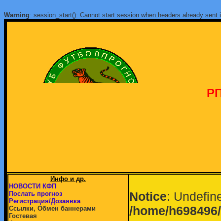
Warning
: session_start(): Cannot start session when headers already sent 
РП
Инфо и др.
НОВОСТИ КФП
Notice
: Undefine
Послать прогноз
Регистрация/Дозаявка
/home/h698496/
Ссылки, Обмен баннерами
Гостевая