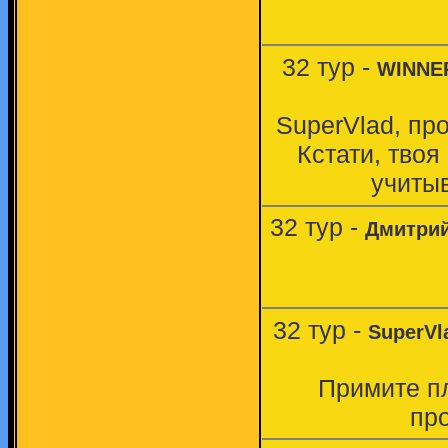
32 тур -
WINNE
SuperVlad, про
Кстати, твоя
учитыв
32 тур -
Дмитрий
32 тур -
SuperVl
Примите пл
про