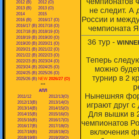
чемпионатов Ф
2012 (В)
2012 (О)
2013 (В)
2013 (О)
не следит. А
2014
2015
России и между
2016 (В)
2016/17 (О)
2016/17 (В)
2017/18 (О)
чемпионата Я
2017/18 (В)
2018/19 (О)
2018/19 (В)
2019/20 (О)
36 тур -
WINNE
2019/20 (В)
2020/21 (О)
2020/21 (В)
2021/22 (О)
2021/22 (В)
2022/23 (О)
Теперь следую
2022/23 (В)
2023/24 (О)
2023/24 (В)
2024/25 (О)
можно буде
2024/25 (В)
2025/26 (О)
турнир в 2 к
2025/26 (В)
NEW
2026/27 (О)
***
р
АПЛ
Нынешняя форм
2011/12
2012/13(О)
2012/13(В)
2013/14(О)
играют друг с
2013/14(В)
2014/15(О)
Для вышки в 
2014/15(В)
2015/16(О)
2015/16(В)
2016/17(О)
чемпионатов Ро
2016/17(В)
2017/18(О)
включения фи
2017/18(В)
2018/19(О)
2018/19(В)
2019/20(О)