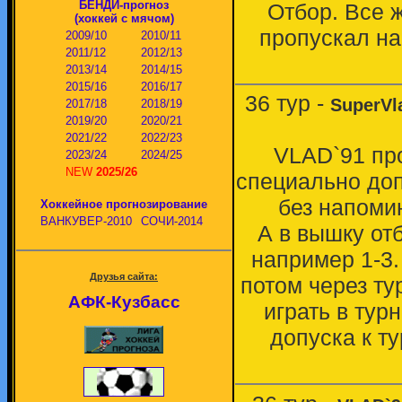
БЕНДИ-прогноз
Отбор. Все 
(хоккей с мячом)
пропускал на 
2009/10
2010/11
2011/12
2012/13
2013/14
2014/15
2015/16
2016/17
36 тур -
SuperVl
2017/18
2018/19
2019/20
2020/21
2021/22
2022/23
VLAD`91 про
2023/24
2024/25
NEW
2025/26
специально доп
без напоми
Хоккейное прогнозирование
ВАНКУВЕР-2010
СОЧИ-2014
А в вышку отб
например 1-3.
Друзья сайта:
потом через ту
АФК-Кузбасс
играть в тур
допуска к т