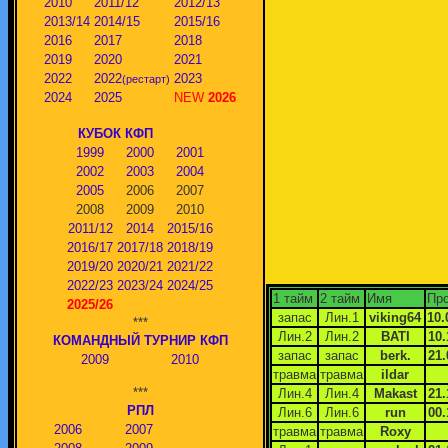
2010
2011/12
2012/13
2013/14
2014/15
2015/16
2016
2017
2018
2019
2020
2021
2022
2022
2023
(рестарт)
2024
2025
NEW
2026
КУБОК КФП
1999
2000
2001
2002
2003
2004
2005
2006
2007
2008
2009
2010
2011/12
2014
2015/16
2016/17
2017/18
2018/19
2019/20
2020/21
2021/22
2022/23
2023/24
2024/25
1 тайм
2 тайм
Имя
Про
2025/26
запас
Лин.1
viking64
10.
***
Лин.2
Лин.2
BATI
10.
КОМАНДНЫЙ ТУРНИР КФП
запас
запас
berk.
21.
2009
2010
травма
травма
ildar
***
Лин.4
Лин.4
Makast
21.
РПЛ
Лин.6
Лин.6
run
00.
2006
2007
травма
травма
Roxy