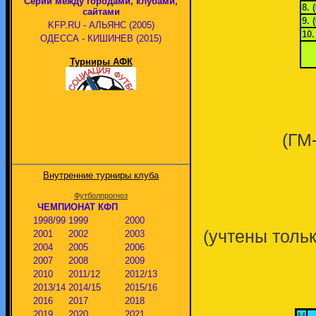
Серии между городами, клубами,
8. 
сайтами
9. 
KFP.RU - АЛЬЯНС (2005)
10.
ОДЕССА - КИШИНЕВ (2015)
Турниры АФК
(ГМ
Внутренние турниры клуба
Футболпрогноз
ЧЕМПИОНАТ КФП
1998/99
1999
2000
(учтены толь
2001
2002
2003
2004
2005
2006
2007
2008
2009
2010
2011/12
2012/13
2013/14
2014/15
2015/16
2016
2017
2018
2019
2020
2021