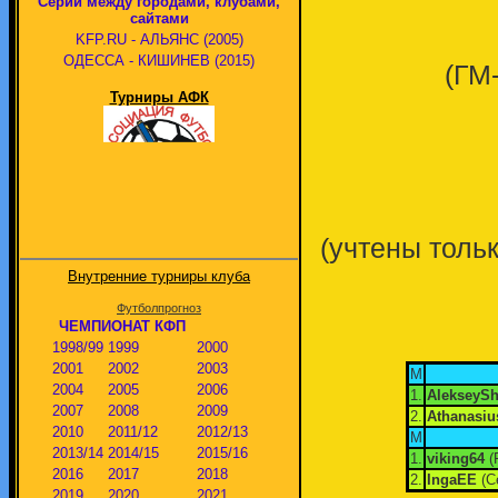
Серии между городами, клубами,
сайтами
KFP.RU - АЛЬЯНС (2005)
ОДЕССА - КИШИНЕВ (2015)
(ГМ
Турниры АФК
(учтены толь
Внутренние турниры клуба
Футболпрогноз
ЧЕМПИОНАТ КФП
1998/99
1999
2000
2001
2002
2003
М
2004
2005
2006
1.
AlekseySh
2007
2008
2009
2.
Athanasiu
2010
2011/12
2012/13
М
2013/14
2014/15
2015/16
1.
viking64
(
2016
2017
2018
2.
IngaEE
(С
2019
2020
2021