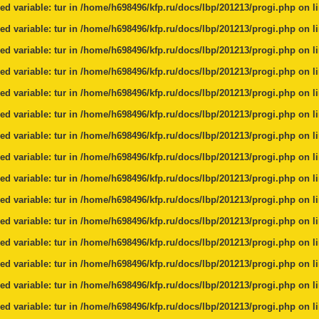
ed variable: tur in
/home/h698496/kfp.ru/docs/lbp/201213/progi.php
on l
ed variable: tur in
/home/h698496/kfp.ru/docs/lbp/201213/progi.php
on l
ed variable: tur in
/home/h698496/kfp.ru/docs/lbp/201213/progi.php
on l
ed variable: tur in
/home/h698496/kfp.ru/docs/lbp/201213/progi.php
on l
ed variable: tur in
/home/h698496/kfp.ru/docs/lbp/201213/progi.php
on l
ed variable: tur in
/home/h698496/kfp.ru/docs/lbp/201213/progi.php
on l
ed variable: tur in
/home/h698496/kfp.ru/docs/lbp/201213/progi.php
on l
ed variable: tur in
/home/h698496/kfp.ru/docs/lbp/201213/progi.php
on l
ed variable: tur in
/home/h698496/kfp.ru/docs/lbp/201213/progi.php
on l
ed variable: tur in
/home/h698496/kfp.ru/docs/lbp/201213/progi.php
on l
ed variable: tur in
/home/h698496/kfp.ru/docs/lbp/201213/progi.php
on l
ed variable: tur in
/home/h698496/kfp.ru/docs/lbp/201213/progi.php
on l
ed variable: tur in
/home/h698496/kfp.ru/docs/lbp/201213/progi.php
on l
ed variable: tur in
/home/h698496/kfp.ru/docs/lbp/201213/progi.php
on l
ed variable: tur in
/home/h698496/kfp.ru/docs/lbp/201213/progi.php
on l