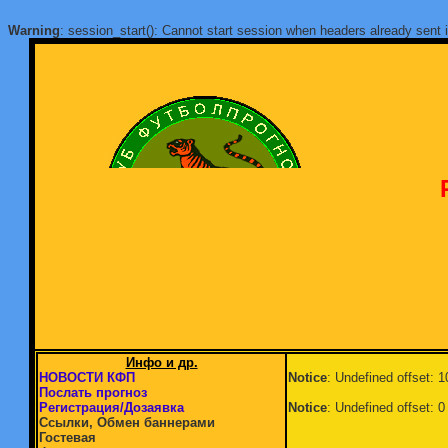
Warning
: session_start(): Cannot start session when headers already sent 
Инфо и др.
НОВОСТИ КФП
Notice
: Undefined offset: 
Послать прогноз
Регистрация/Дозаявка
Notice
: Undefined offset: 0
Ссылки, Обмен баннерами
Гостевая