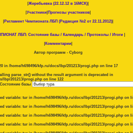
|
Жеребьевка (22.12.12 в 16МСК)
|
|
Участники
|
Прогнозы участников
|
|
Регламент Чемпионата ЛБП (Редакция №2 от 22.11.2012)
|
ПИОНАТ ЛБП: Состояние базы / Календарь / Протоколы / Итоги
|
|
Комментарии
|
Автор программ -
Cyborg
20 in
/home/h698496/kfp.ru/docs/lbp/201213/progi.php
on line
17
Calling parse_str() without the result argument is deprecated in
s/lbp/201213/progi.php
on line
122
 Состояние базы
ed variable: tur in
/home/h698496/kfp.ru/docs/lbp/201213/progi.php
on l
ed variable: tur in
/home/h698496/kfp.ru/docs/lbp/201213/progi.php
on l
ed variable: tur in
/home/h698496/kfp.ru/docs/lbp/201213/progi.php
on l
ed variable: tur in
/home/h698496/kfp.ru/docs/lbp/201213/progi.php
on l