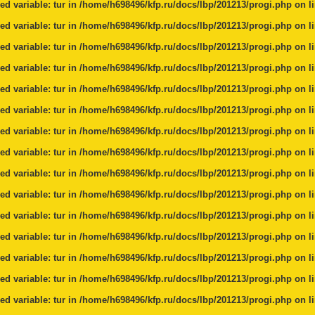
ed variable: tur in
/home/h698496/kfp.ru/docs/lbp/201213/progi.php
on l
ed variable: tur in
/home/h698496/kfp.ru/docs/lbp/201213/progi.php
on l
ed variable: tur in
/home/h698496/kfp.ru/docs/lbp/201213/progi.php
on l
ed variable: tur in
/home/h698496/kfp.ru/docs/lbp/201213/progi.php
on l
ed variable: tur in
/home/h698496/kfp.ru/docs/lbp/201213/progi.php
on l
ed variable: tur in
/home/h698496/kfp.ru/docs/lbp/201213/progi.php
on l
ed variable: tur in
/home/h698496/kfp.ru/docs/lbp/201213/progi.php
on l
ed variable: tur in
/home/h698496/kfp.ru/docs/lbp/201213/progi.php
on l
ed variable: tur in
/home/h698496/kfp.ru/docs/lbp/201213/progi.php
on l
ed variable: tur in
/home/h698496/kfp.ru/docs/lbp/201213/progi.php
on l
ed variable: tur in
/home/h698496/kfp.ru/docs/lbp/201213/progi.php
on l
ed variable: tur in
/home/h698496/kfp.ru/docs/lbp/201213/progi.php
on l
ed variable: tur in
/home/h698496/kfp.ru/docs/lbp/201213/progi.php
on l
ed variable: tur in
/home/h698496/kfp.ru/docs/lbp/201213/progi.php
on l
ed variable: tur in
/home/h698496/kfp.ru/docs/lbp/201213/progi.php
on l