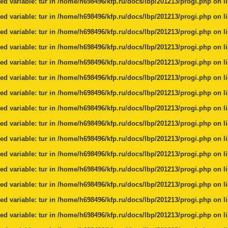
ed variable: tur in
/home/h698496/kfp.ru/docs/lbp/201213/progi.php
on l
ed variable: tur in
/home/h698496/kfp.ru/docs/lbp/201213/progi.php
on l
ed variable: tur in
/home/h698496/kfp.ru/docs/lbp/201213/progi.php
on l
ed variable: tur in
/home/h698496/kfp.ru/docs/lbp/201213/progi.php
on l
ed variable: tur in
/home/h698496/kfp.ru/docs/lbp/201213/progi.php
on l
ed variable: tur in
/home/h698496/kfp.ru/docs/lbp/201213/progi.php
on l
ed variable: tur in
/home/h698496/kfp.ru/docs/lbp/201213/progi.php
on l
ed variable: tur in
/home/h698496/kfp.ru/docs/lbp/201213/progi.php
on l
ed variable: tur in
/home/h698496/kfp.ru/docs/lbp/201213/progi.php
on l
ed variable: tur in
/home/h698496/kfp.ru/docs/lbp/201213/progi.php
on l
ed variable: tur in
/home/h698496/kfp.ru/docs/lbp/201213/progi.php
on l
ed variable: tur in
/home/h698496/kfp.ru/docs/lbp/201213/progi.php
on l
ed variable: tur in
/home/h698496/kfp.ru/docs/lbp/201213/progi.php
on l
ed variable: tur in
/home/h698496/kfp.ru/docs/lbp/201213/progi.php
on l
ed variable: tur in
/home/h698496/kfp.ru/docs/lbp/201213/progi.php
on l