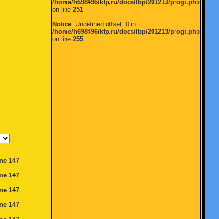
/home/h698496/kfp.ru/docs/lbp/201213/progi.php
on line
251
Notice
: Undefined offset: 0 in
/home/h698496/kfp.ru/docs/lbp/201213/progi.php
on line
255
ine
147
ine
147
ine
147
ine
147