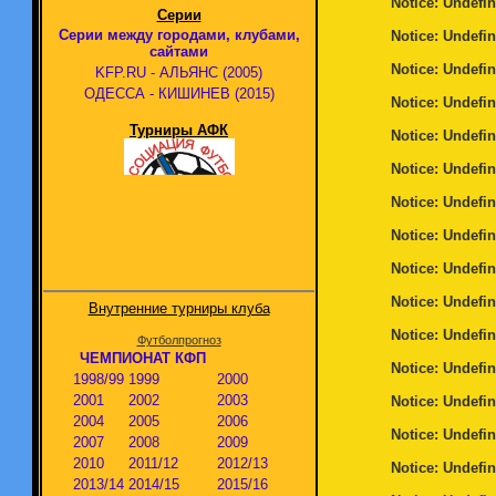
Notice
: Undefin
Серии
Серии между городами, клубами,
Notice
: Undefin
сайтами
Notice
: Undefin
KFP.RU - АЛЬЯНС (2005)
ОДЕССА - КИШИНЕВ (2015)
Notice
: Undefin
Турниры АФК
Notice
: Undefin
Notice
: Undefin
Notice
: Undefin
Notice
: Undefin
Notice
: Undefin
Notice
: Undefin
Внутренние турниры клуба
Notice
: Undefin
Футболпрогноз
ЧЕМПИОНАТ КФП
Notice
: Undefin
1998/99
1999
2000
2001
2002
2003
Notice
: Undefin
2004
2005
2006
Notice
: Undefin
2007
2008
2009
2010
2011/12
2012/13
Notice
: Undefin
2013/14
2014/15
2015/16