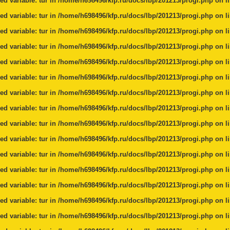
ed variable: tur in
/home/h698496/kfp.ru/docs/lbp/201213/progi.php
on l
ed variable: tur in
/home/h698496/kfp.ru/docs/lbp/201213/progi.php
on l
ed variable: tur in
/home/h698496/kfp.ru/docs/lbp/201213/progi.php
on l
ed variable: tur in
/home/h698496/kfp.ru/docs/lbp/201213/progi.php
on l
ed variable: tur in
/home/h698496/kfp.ru/docs/lbp/201213/progi.php
on l
ed variable: tur in
/home/h698496/kfp.ru/docs/lbp/201213/progi.php
on l
ed variable: tur in
/home/h698496/kfp.ru/docs/lbp/201213/progi.php
on l
ed variable: tur in
/home/h698496/kfp.ru/docs/lbp/201213/progi.php
on l
ed variable: tur in
/home/h698496/kfp.ru/docs/lbp/201213/progi.php
on l
ed variable: tur in
/home/h698496/kfp.ru/docs/lbp/201213/progi.php
on l
ed variable: tur in
/home/h698496/kfp.ru/docs/lbp/201213/progi.php
on l
ed variable: tur in
/home/h698496/kfp.ru/docs/lbp/201213/progi.php
on l
ed variable: tur in
/home/h698496/kfp.ru/docs/lbp/201213/progi.php
on l
ed variable: tur in
/home/h698496/kfp.ru/docs/lbp/201213/progi.php
on l
ed variable: tur in
/home/h698496/kfp.ru/docs/lbp/201213/progi.php
on l