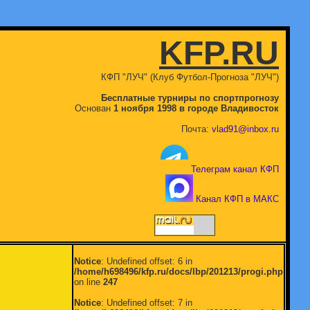
KFP.RU
КФП "ЛУЧ" (Клуб Футбол-Прогноза "ЛУЧ")
Бесплатные турниры по спортпрогнозу
Основан
1 ноября 1998 в городе Владивосток
Почта:
vlad91@inbox.ru
Телеграм канал КФП
Канал КФП в МАКС
Notice
: Undefined offset: 6 in
/home/h698496/kfp.ru/docs/lbp/201213/progi.php
on line
247
Notice
: Undefined offset: 7 in