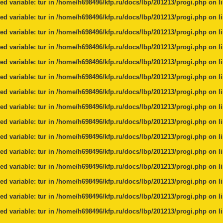
ed variable: tur in
/home/h698496/kfp.ru/docs/lbp/201213/progi.php
on l
ed variable: tur in
/home/h698496/kfp.ru/docs/lbp/201213/progi.php
on l
ed variable: tur in
/home/h698496/kfp.ru/docs/lbp/201213/progi.php
on l
ed variable: tur in
/home/h698496/kfp.ru/docs/lbp/201213/progi.php
on l
ed variable: tur in
/home/h698496/kfp.ru/docs/lbp/201213/progi.php
on l
ed variable: tur in
/home/h698496/kfp.ru/docs/lbp/201213/progi.php
on l
ed variable: tur in
/home/h698496/kfp.ru/docs/lbp/201213/progi.php
on l
ed variable: tur in
/home/h698496/kfp.ru/docs/lbp/201213/progi.php
on l
ed variable: tur in
/home/h698496/kfp.ru/docs/lbp/201213/progi.php
on l
ed variable: tur in
/home/h698496/kfp.ru/docs/lbp/201213/progi.php
on l
ed variable: tur in
/home/h698496/kfp.ru/docs/lbp/201213/progi.php
on l
ed variable: tur in
/home/h698496/kfp.ru/docs/lbp/201213/progi.php
on l
ed variable: tur in
/home/h698496/kfp.ru/docs/lbp/201213/progi.php
on l
ed variable: tur in
/home/h698496/kfp.ru/docs/lbp/201213/progi.php
on l
ed variable: tur in
/home/h698496/kfp.ru/docs/lbp/201213/progi.php
on l