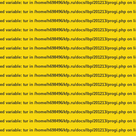
ed variable: tur in
/home/h698496/kfp.ru/docs/lbp/201213/progi.php
on l
ed variable: tur in
/home/h698496/kfp.ru/docs/lbp/201213/progi.php
on l
ed variable: tur in
/home/h698496/kfp.ru/docs/lbp/201213/progi.php
on l
ed variable: tur in
/home/h698496/kfp.ru/docs/lbp/201213/progi.php
on l
ed variable: tur in
/home/h698496/kfp.ru/docs/lbp/201213/progi.php
on l
ed variable: tur in
/home/h698496/kfp.ru/docs/lbp/201213/progi.php
on l
ed variable: tur in
/home/h698496/kfp.ru/docs/lbp/201213/progi.php
on l
ed variable: tur in
/home/h698496/kfp.ru/docs/lbp/201213/progi.php
on l
ed variable: tur in
/home/h698496/kfp.ru/docs/lbp/201213/progi.php
on l
ed variable: tur in
/home/h698496/kfp.ru/docs/lbp/201213/progi.php
on l
ed variable: tur in
/home/h698496/kfp.ru/docs/lbp/201213/progi.php
on l
ed variable: tur in
/home/h698496/kfp.ru/docs/lbp/201213/progi.php
on l
ed variable: tur in
/home/h698496/kfp.ru/docs/lbp/201213/progi.php
on l
ed variable: tur in
/home/h698496/kfp.ru/docs/lbp/201213/progi.php
on l
ed variable: tur in
/home/h698496/kfp.ru/docs/lbp/201213/progi.php
on l